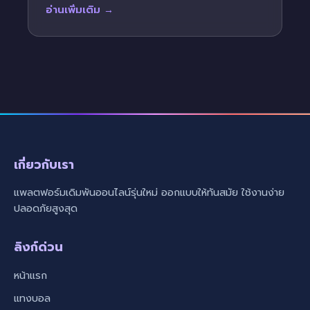
อ่านเพิ่มเติม →
เกี่ยวกับเรา
แพลตฟอร์มเดิมพันออนไลน์รุ่นใหม่ ออกแบบให้ทันสมัย ใช้งานง่าย
ปลอดภัยสูงสุด
ลิงก์ด่วน
หน้าแรก
แทงบอล