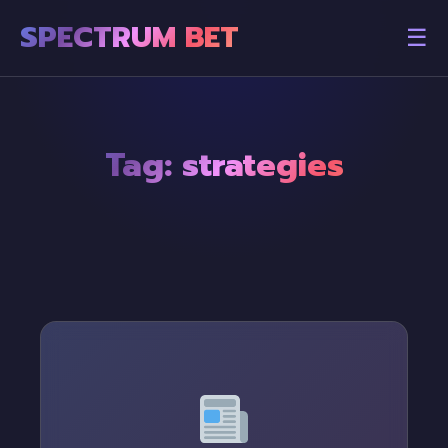
SPECTRUM BET
☰
Tag:
strategies