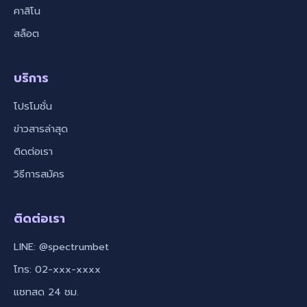
คาสิโน
สล็อต
บริการ
โปรโมชั่น
ข่าวสารล่าสุด
ติดต่อเรา
วิธีการสมัคร
ติดต่อเรา
LINE: @spectrumbet
โทร: 02-xxx-xxxx
แชทสด 24 ชม.