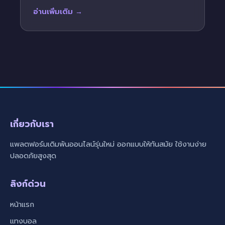
อ่านเพิ่มเติม →
เกี่ยวกับเรา
แพลตฟอร์มเดิมพันออนไลน์รุ่นใหม่ ออกแบบให้ทันสมัย ใช้งานง่าย
ปลอดภัยสูงสุด
ลิงก์ด่วน
หน้าแรก
แทงบอล