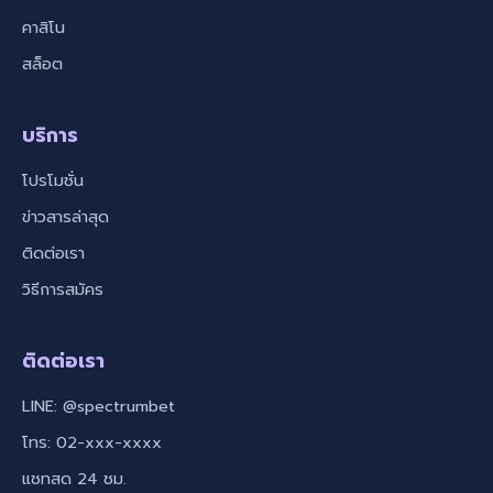
คาสิโน
สล็อต
บริการ
โปรโมชั่น
ข่าวสารล่าสุด
ติดต่อเรา
วิธีการสมัคร
ติดต่อเรา
LINE: @spectrumbet
โทร: 02-xxx-xxxx
แชทสด 24 ชม.