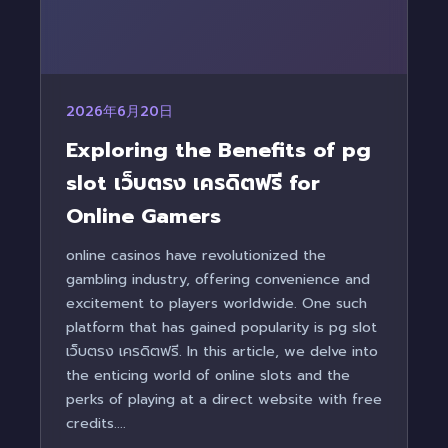
2026年6月20日
Exploring the Benefits of pg
slot เว็บตรง เครดิตฟรี for
Online Gamers
online casinos have revolutionized the
gambling industry, offering convenience and
excitement to players worldwide. One such
platform that has gained popularity is pg slot
เว็บตรง เครดิตฟรี. In this article, we delve into
the enticing world of online slots and the
perks of playing at a direct website with free
credits....