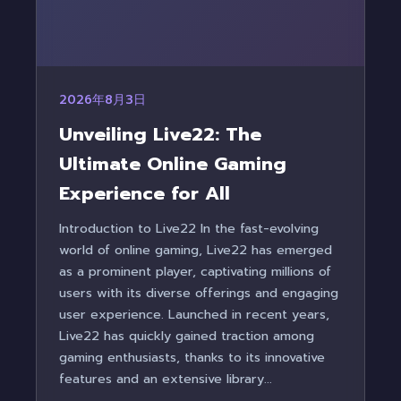
2026年8月3日
Unveiling Live22: The
Ultimate Online Gaming
Experience for All
Introduction to Live22 In the fast-evolving
world of online gaming, Live22 has emerged
as a prominent player, captivating millions of
users with its diverse offerings and engaging
user experience. Launched in recent years,
Live22 has quickly gained traction among
gaming enthusiasts, thanks to its innovative
features and an extensive library...