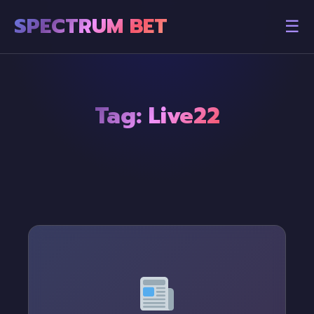
SPECTRUM BET
☰
Tag:
Live22