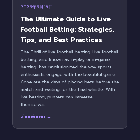
2026年6月19日
The Ultimate Guide to Live
Football Betting: Strategies,
Tips, and Best Practices
The Thrill of live football betting Live football
betting, also known as in-play or in-game
betting, has revolutionized the way sports
enthusiasts engage with the beautiful game.
Gone are the days of placing bets before the
match and waiting for the final whistle. With
live betting, punters can immerse
themselves...
อ่านเพิ่มเติม →