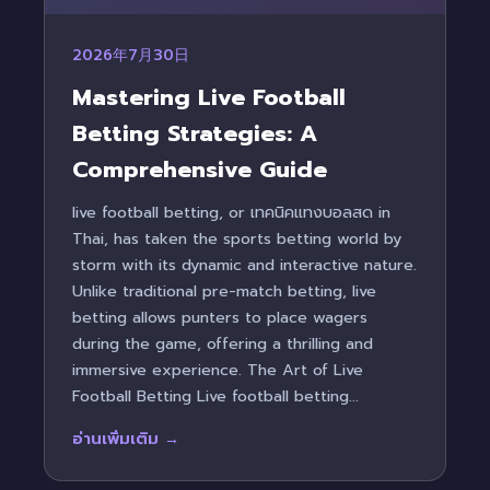
2026年7月30日
Mastering Live Football
Betting Strategies: A
Comprehensive Guide
live football betting, or เทคนิคแทงบอลสด in
Thai, has taken the sports betting world by
storm with its dynamic and interactive nature.
Unlike traditional pre-match betting, live
betting allows punters to place wagers
during the game, offering a thrilling and
immersive experience. The Art of Live
Football Betting Live football betting...
อ่านเพิ่มเติม →