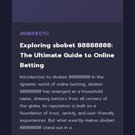
2026年8月7日
Exploring sbobet 88888888:
The Ultimate Guide to Online
Betting
Introduction to sbobet 88888888 In the
dynamic world of online betting, sbobet
88888888 has emerged as a household
name, drawing bettors from all corners of
the globe. Its reputation is built on a
foundation of trust, variety, and user-friendly
experiences. But what exactly makes sbobet
88888888 stand out in a...