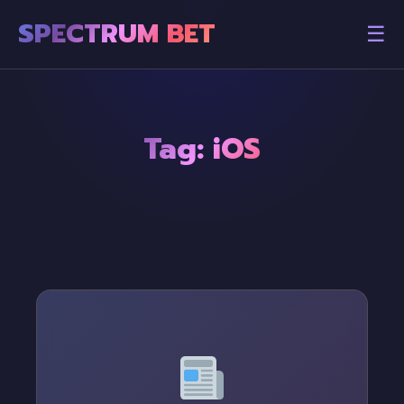
SPECTRUM BET
☰
Tag:
iOS