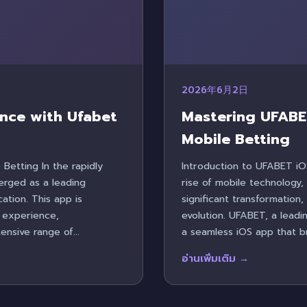
2026年6月2日
ence with Ufabet
Mastering UFABET
Mobile Betting
Betting In the rapidly
Introduction to UFABET iO
erged as a leading
rise of mobile technology,
cation. This app is
significant transformation,
g experience,
evolution. UFABET, a leadi
ensive range of...
a seamless iOS app that brin
อ่านเพิ่มเติม →