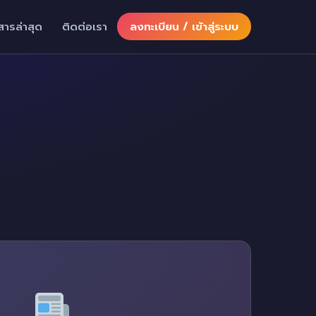
สารล่าสุด
ติดต่อเรา
ลงทะเบียน / เข้าสู่ระบบ