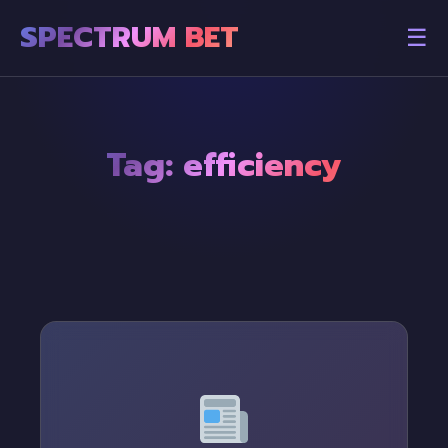
SPECTRUM BET
☰
Tag:
efficiency