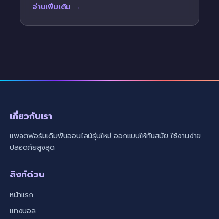
อ่านเพิ่มเติม →
เกี่ยวกับเรา
แพลตฟอร์มเดิมพันออนไลน์รุ่นใหม่ ออกแบบให้ทันสมัย ใช้งานง่าย
ปลอดภัยสูงสุด
ลิงก์ด่วน
หน้าแรก
แทงบอล