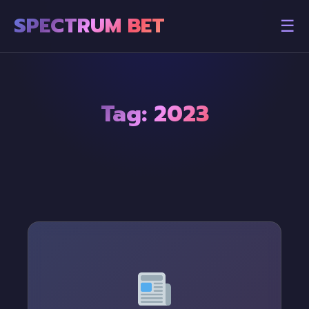
SPECTRUM BET
☰
Tag:
2023