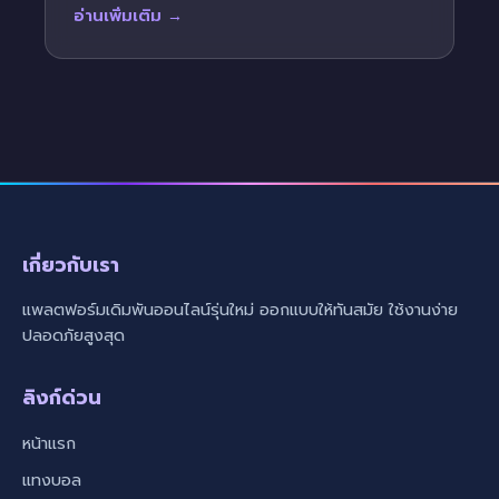
อ่านเพิ่มเติม →
เกี่ยวกับเรา
แพลตฟอร์มเดิมพันออนไลน์รุ่นใหม่ ออกแบบให้ทันสมัย ใช้งานง่าย
ปลอดภัยสูงสุด
ลิงก์ด่วน
หน้าแรก
แทงบอล