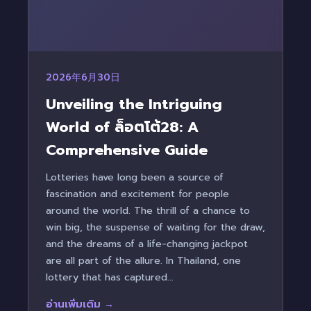
2026年6月30日
Unveiling the Intriguing
World of ล็อตโต้28: A
Comprehensive Guide
Lotteries have long been a source of
fascination and excitement for people
around the world. The thrill of a chance to
win big, the suspense of waiting for the draw,
and the dreams of a life-changing jackpot
are all part of the allure. In Thailand, one
lottery that has captured...
อ่านเพิ่มเติม →