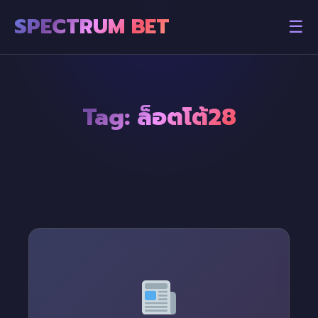
SPECTRUM BET
☰
Tag:
ล็อตโต้28